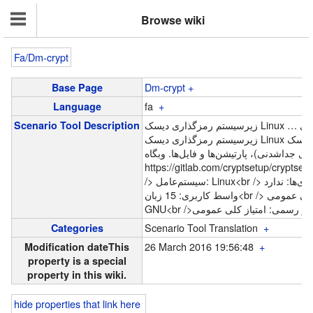
Browse wiki
Fa/Dm-crypt
Dm-crypt
+
Base Page
fa
+
Language
…
اری دیسک
Scenario Tool Description
زیرسیستم رمزگذاری دیسک Linux برای رمزگذاری کل دیسک
(ی جداشدنی)، پارتیشن‌ها و فایل‌ها. وبگاه
https://gitlab.com/cryptsetup/cryptse
/> سیستم‌عامل: Linux<br /> نیازمندی‌ها: ندارد<br /> زبان
واسط کاربری: 15 زبان<br /> امتیاز رسمی: امتیاز کلی عمومی
GNU<br />
Scenario Tool Translation
+
Categories
26 March 2016 19:56:48
+
Modification date
This
property is a special
property in this wiki.
hide properties that link here