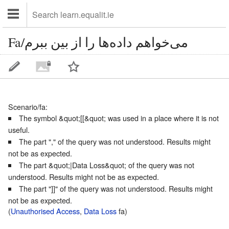
Fa/می‌خواهم داده‌ها را از بین ببرم
Scenario/fa
:
The symbol &quot;[[&quot; was used in a place where it is not
useful.
The part "," of the query was not understood. Results might
not be as expected.
The part &quot;|Data Loss&quot; of the query was not
understood. Results might not be as expected.
The part "]]" of the query was not understood. Results might
not be as expected.
(
Unauthorised Access
,
Data Loss
fa)