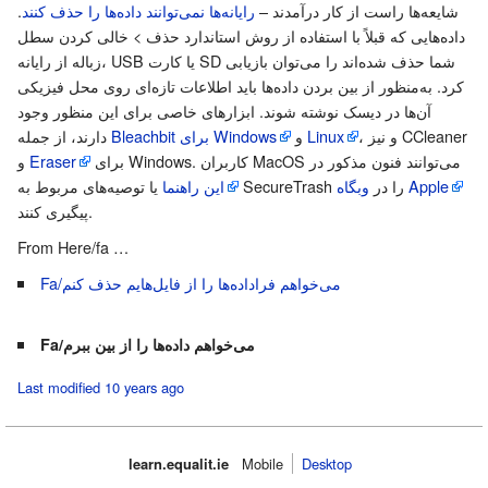
شایعه‌ها راست از کار درآمدند –
رایانه‌ها نمی‌توانند داده‌ها را حذف کنند
.
داده‌هایی که قبلاً با استفاده از روش استاندارد حذف >‌ خالی کردن سطل
زباله از رایانه، USB یا کارت SD شما حذف شده‌اند را می‌توان بازیابی
کرد. به‌منظور از بین بردن داده‌ها باید اطلاعات تازه‌ای روی محل فیزیکی
آن‌ها در دیسک نوشته شوند. ابزارهای خاصی برای این منظور وجود
CCleaner
، و نیز
Linux
و
Bleachbit برای Windows
دارند، از جمله
برای Windows. کاربران MacOS می‌توانند فنون مذکور در
Eraser
و
وبگاه Apple
یا توصیه‌های مربوط به SecureTrash را در
این راهنما
پیگیری کنند.
From Here/fa
…
Fa/می‌خواهم فراداده‌ها را از فایل‌هایم حذف کنم
Fa/می‌خواهم داده‌ها را از بین ببرم
Last modified 10 years ago
learn.equalit.ie
Mobile‌
Desktop