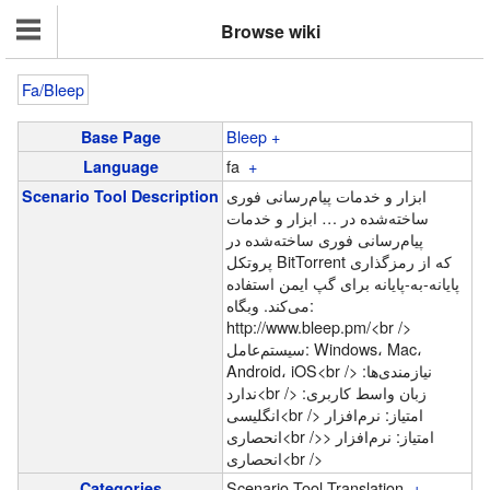
Browse wiki
Fa/Bleep
Bleep
+
Base Page
fa
+
Language
ابزار و خدمات پیام‌رسانی فوری
Scenario Tool Description
ابزار و خدمات
…
ساخته‌شده در
پیام‌رسانی فوری ساخته‌شده در
پروتکل BitTorrent که از رمزگذاری
پایانه-به-پایانه برای گپ ایمن استفاده
می‌کند. وبگاه:
http://www.bleep.pm/<br />
سیستم‌عامل: Windows،‏ ‏Mac،‏
Android،‏ iOS<br /> نیازمندی‌ها:
ندارد<br /> زبان واسط کاربری:
انگلیسی<br /> امتیاز: نرم‌افزار
> امتیاز: نرم‌افزار
انحصاری<br />
انحصاری<br />
Scenario Tool Translation
+
Categories