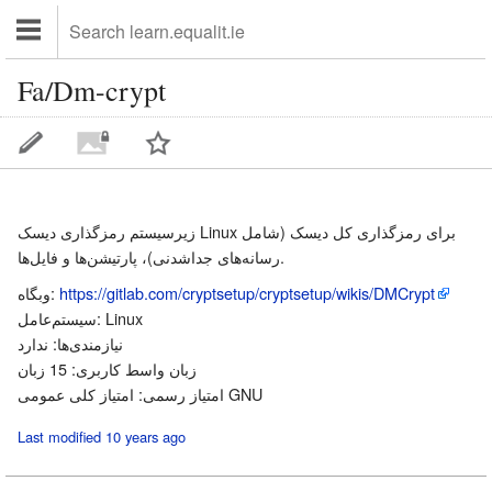
Fa/Dm-crypt
زیرسیستم رمزگذاری دیسک Linux برای رمزگذاری کل دیسک (شامل
رسانه‌های جداشدنی)، پارتیشن‌ها و فایل‌ها.
https://gitlab.com/cryptsetup/cryptsetup/wikis/DMCrypt
وبگاه:
سیستم‌عامل: Linux
نیازمندی‌ها: ندارد
زبان واسط کاربری: 15 زبان
امتیاز رسمی: امتیاز کلی عمومی GNU
Last modified 10 years ago